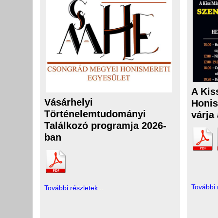
A Kis
Vásárhelyi
Honis
Történelemtudományi
várja
Találkozó programja 2026-
ban
További 
További részletek...