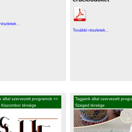
részletek...
További részletek...
k által szervezett programok
>>
Tagjaink által szervezett prog
 Kiszombor térsége
Szeged térsége