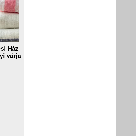
si Ház
i várja