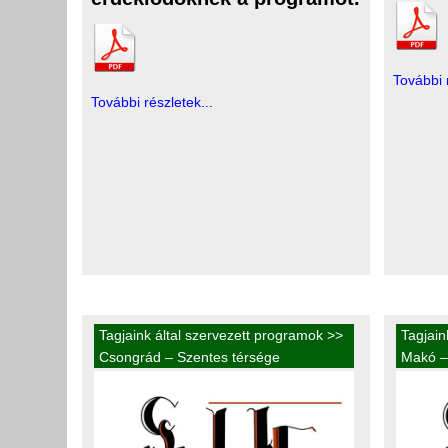
További 
További részletek...
Tagjaink által szervezett programok
>>
Tagjain
Csongrád – Szentes térsége
Makó –