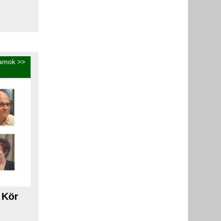
ramok
>>
 Kör