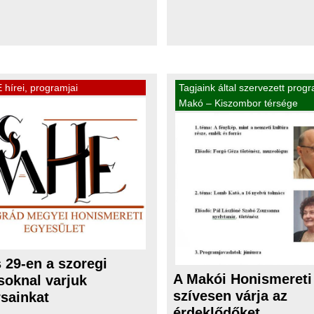
hírei, programjai
Tagjaink által szervezett prog
Makó – Kiszombor térsége
 29-en a szoregi
A Makói Honismereti
soknal varjuk
szívesen várja az
rsainkat
érdeklődőket