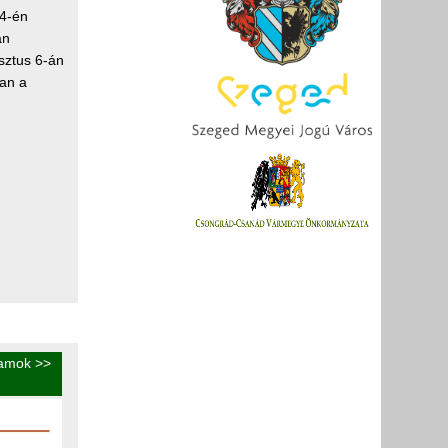
 4-én
an
sztus 6-án
an a
ramok
>>