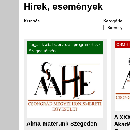
Hírek, események
Keresés
Kategória
Tagjaink által szervezett programok
>>
CSMHE 
Szeged térsége
A XXX
Alma materünk Szegeden
Akadé