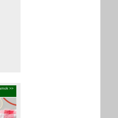
ramok
>>