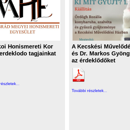
oi Honismereti Kor
A Kecskési Művelődé
 erdeklodo tagjainkat
és Dr. Markos Gyöngy
az érdeklődőket
részletek...
További részletek...