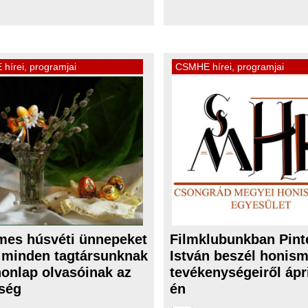
hírei, programjai
CSMHE hírei, programjai
mes húsvéti ünnepeket
Filmklubunkban Pint
 minden tagtársunknak
István beszél honism
honlap olvasóinak az
tevékenységeiről ápri
ség
én