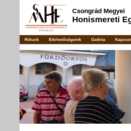
Csongrád Megyei
Honismereti E
Rólunk
Elérhetőségeink
Galéria
Kapcsol