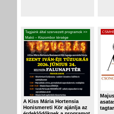
Tagjaink által szervezett programok
>>
CSMHE 
Makó – Kiszombor térsége
Majus
A Kiss Mária Hortensia
asata
Honismereti Kör ajánlja az
tagta
érdeklődőknek a programot.