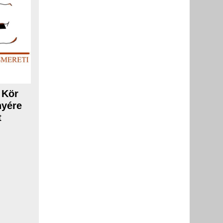
 Kör
nyére
t