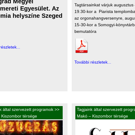
grád Megyei
Tagtársainkat várjuk augusztus
mereti Egyesület. Az
19.30-kor a Piarista templomb
mia helyszíne Szeged
az orgonahangversenyre, augu
15-30-kor a Somogyi-könyvtárb
bemutatóra
részletek...
További részletek...
k által szervezett programok
>>
Tagjaink által szervezett prog
 Kiszombor térsége
Makó – Kiszombor térsége