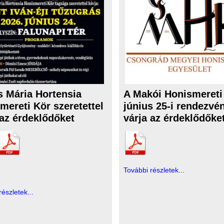
s Mária Hortensia
A Makói Honismereti
mereti Kör szeretettel
június 25-i rendezvé
 az érdeklődőket
várja az érdeklődőke
További részletek...
részletek...