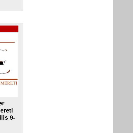
er
ereti
lis 9-