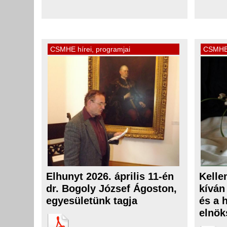
CSMHE hírei, programjai
CSMHE 
Elhunyt 2026. április 11-én
Kelle
dr. Bogoly József Ágoston,
kíván
egyesületünk tagja
és a 
elnök