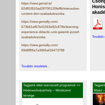
Cson
https://view.genial.ly/
Honis
62481f810ad28700120feffb/
interactive-
akadé
content-deri-
szabaduloszoba
https://view.genially.com/
673b61af67b41563e82c878e/
learning-
experience-didactic-
unit-galamb-jozsef-
További 
szabaduloszoba
https://view.genially.com/
69d8f89a7a3965af16473788
További részletek...
Tagjaink által szervezett programok
>>
Tagjain
Hódmezővásárhely – Mindszent
Makó –
térsége