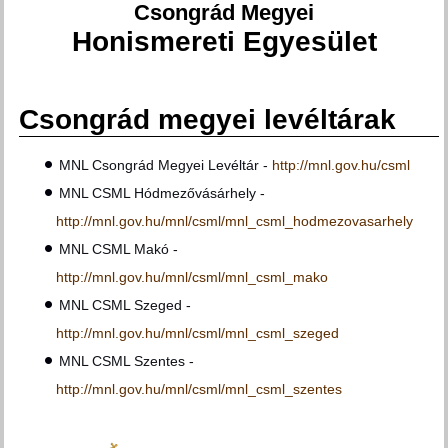
Csongrád Megyei
Honismereti Egyesület
Csongrád megyei levéltárak
Jelenlegi hely
MNL Csongrád Megyei Levéltár -
http://mnl.gov.hu/csml
MNL CSML Hódmezővásárhely -
http://mnl.gov.hu/mnl/csml/mnl_csml_hodmezovasarhely
MNL CSML Makó -
http://mnl.gov.hu/mnl/csml/mnl_csml_mako
MNL CSML Szeged -
http://mnl.gov.hu/mnl/csml/mnl_csml_szeged
MNL CSML Szentes -
http://mnl.gov.hu/mnl/csml/mnl_csml_szentes