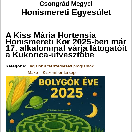
Csongrád Megyei
Honismereti Egyesület
A Kiss Mária Hortensia
Jelenlegi hely
Honismereti Kör 2025-ben már
17. alkalommal várja látogatóit
a Kukorica-útvesztőbe
Kategória:
Tagjaink által szervezett programok
Makó – Kiszombor térsége