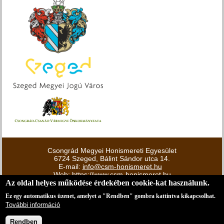
Csongrád Megyei Honismereti Egyesület
6724 Szeged, Bálint Sándor utca 14.
E-mail:
info@csm-honismeret.hu
Web:
https://www.csm-honismeret.hu
Az oldal helyes működése érdekében cookie-kat használunk.
Adószám: 18457517-1-06
Bankszámlaszám: Oberbank – 18400010-03793509-
Ez egy automatikus üzenet, amelyet a "Rendben" gombra kattintva kikapcsolhat.
50100017
További információ
© Minden jog fenntartva.
Rendben
Webmester, design:
visualstation.hu