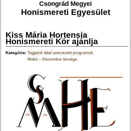
Csongrád Megyei
Honismereti Egyesület
Kiss Mária Hortensia
Jelenlegi hely
Honismereti Kör ajánlja
Kategória:
Tagjaink által szervezett programok
Makó – Kiszombor térsége