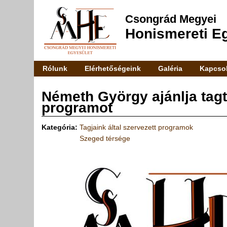
Csongrád Megyei
Honismereti E
Rólunk
Elérhetőségeink
Galéria
Kapcsol
Németh György ajánlja tagt
Jelenlegi hely
programot
Kategória:
Tagjaink által szervezett programok
Szeged térsége