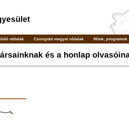
gyesület
ódó oldalak
Csongrád megyei oldalak
Hírek, programok
ársainknak és a honlap olvasóin