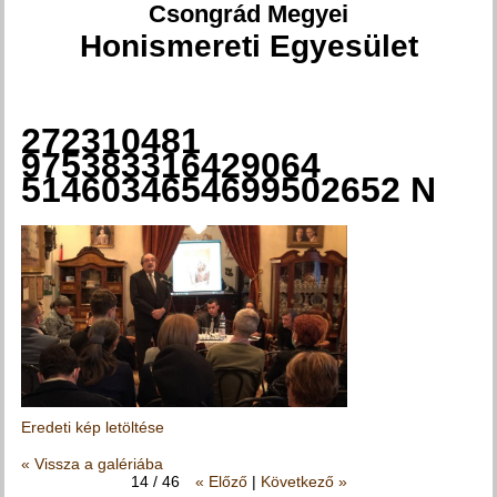
Csongrád Megyei
Honismereti Egyesület
272310481
Jelenlegi hely
975383316429064
5146034654699502652 N
Eredeti kép letöltése
« Vissza a galériába
14 / 46
« Előző
|
Következő »