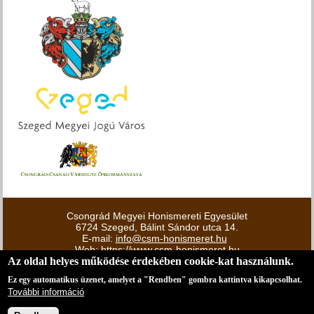
Csongrád Megyei Honismereti Egyesület
6724 Szeged, Bálint Sándor utca 14.
E-mail:
info@csm-honismeret.hu
Web:
https://www.csm-honismeret.hu
Az oldal helyes működése érdekében cookie-kat használunk.
Adószám: 18457517-1-06
Bankszámlaszám: Oberbank – 18400010-03793509-
Ez egy automatikus üzenet, amelyet a "Rendben" gombra kattintva kikapcsolhat.
50100017
További információ
© Minden jog fenntartva.