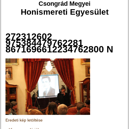
Csongrád Megyei
Honismereti Egyesület
272312602
Jelenlegi hely
975384479762281
8671696612234762800 N
Eredeti kép letöltése