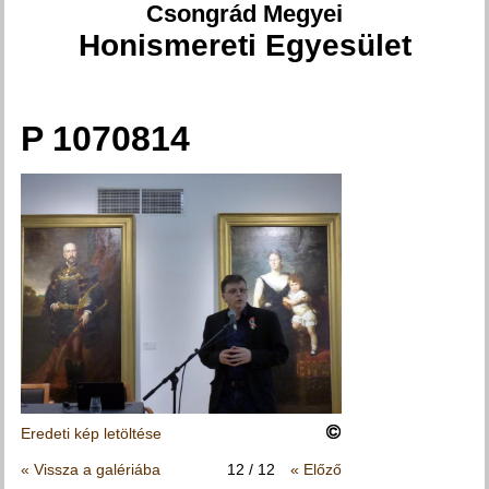
Csongrád Megyei
Honismereti Egyesület
P 1070814
Jelenlegi hely
Eredeti kép letöltése
« Vissza a galériába
12 / 12
« Előző