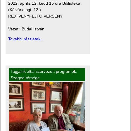
2022. április 12. kedd 15 óra Bibliotéka
(Kálvária sgt. 12.)
REJTVÉNYFEJTŐ VERSENY
Vezeti: Budai István
További részletek...
Tagjaink által szervezett programok
,
Szeged térsége