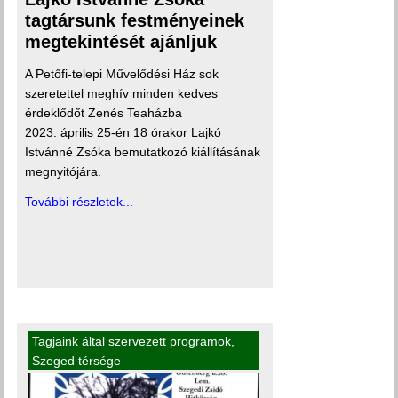
tagtársunk festményeinek
megtekintését ajánljuk
A Petőfi-telepi Művelődési Ház sok
szeretettel meghív minden kedves
érdeklődőt Zenés Teaházba
2023. április 25-én 18 órakor Lajkó
Istvánné Zsóka bemutatkozó kiállításának
megnyitójára.
További részletek...
Tagjaink által szervezett programok
,
Szeged térsége