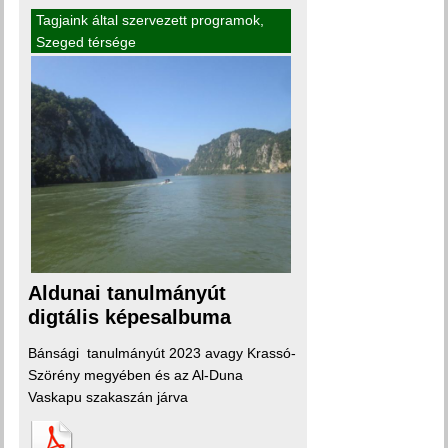
Tagjaink által szervezett programok
,
Szeged térsége
Aldunai tanulmányút
digtális képesalbuma
Bánsági tanulmányút 2023 avagy Krassó-
Szörény megyében és az Al-Duna
Vaskapu szakaszán járva