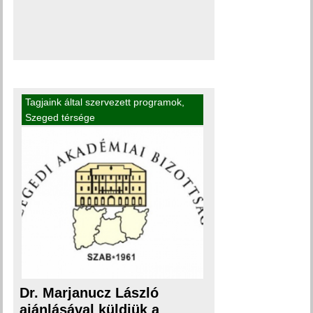
Tagjaink által szervezett programok
,
Szeged térsége
Dr. Marjanucz László
ajánlásával küldjük a