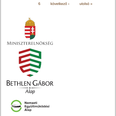
6
következő ›
utolsó »