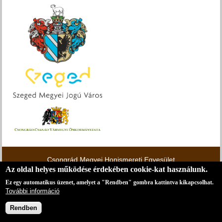
Csongrád Megyei Honismereti Egyesület
6724 Szeged, Bálint Sándor utca 14.
Az oldal helyes működése érdekében cookie-kat használunk.
E-mail:
info@csm-honismeret.hu
Ez egy automatikus üzenet, amelyet a "Rendben" gombra kattintva kikapcsolhat.
Web:
https://www.csm-honismeret.hu
További információ
Adószám: 18457517-1-06
Bankszámlaszám: Oberbank – 18400010-03793509-
50100017
Rendben