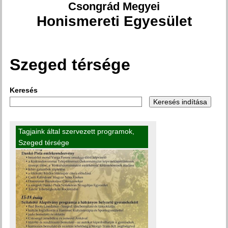
Csongrád Megyei
Honismereti Egyesület
Szeged térsége
Jelenlegi hely
Keresés
Tagjaink által szervezett programok
,
Szeged térsége