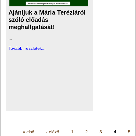
Ajánljuk a Mária Teréziáról
szóló előadás
meghallgatását!
...
További részletek...
Oldalak
« első
‹ előző
1
2
3
4
5