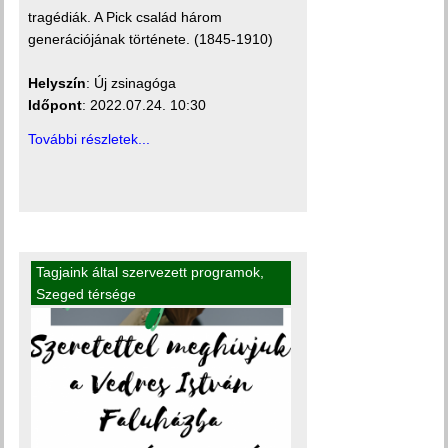
tragédiák. A Pick család három
generációjának története. (1845-1910)
Helyszín
: Új zsinagóga
Időpont
: 2022.07.24. 10:30
További részletek...
Tagjaink által szervezett programok
,
Szeged térsége