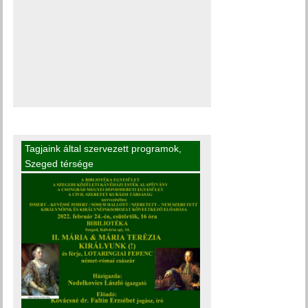
Tagjaink által szervezett programok
,
Szeged térsége