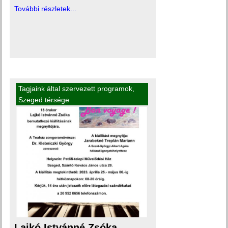
További részletek...
Tagjaink által szervezett programok
,
Szeged térsége
Lajkó Istvánné Zsóka