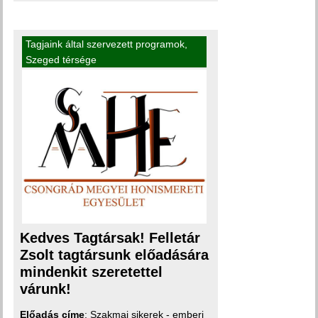
Tagjaink által szervezett programok
,
Szeged térsége
Kedves Tagtársak! Felletár
Zsolt tagtársunk előadására
mindenkit szeretettel
várunk!
Előadás címe
: Szakmai sikerek - emberi