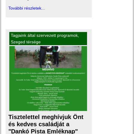
További részletek...
Tagjaink által szervezett programok
,
Szeged térsége
Tisztelettel meghívjuk Önt
és kedves családját a
"Dankó Pista Emléknap"