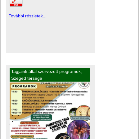
További részletek...
Tagjaink által szervezett programok
,
Szeged térsége