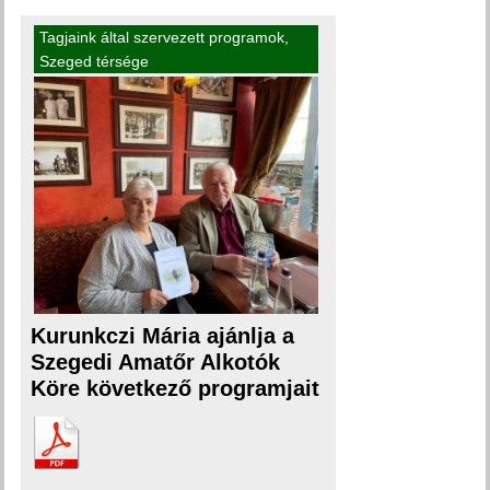
Tagjaink által szervezett programok
,
Szeged térsége
Kurunkczi Mária ajánlja a
Szegedi Amatőr Alkotók
Köre következő programjait