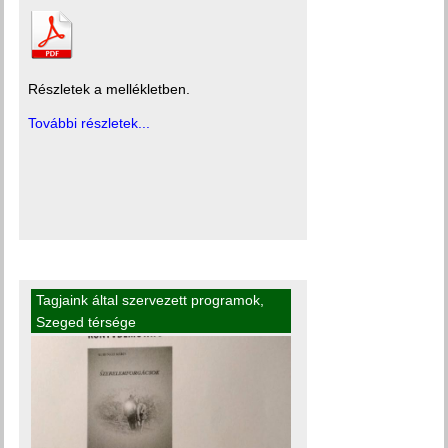
Részletek a mellékletben.
További részletek...
Tagjaink által szervezett programok
,
Szeged térsége