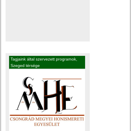
Tagjaink által szervezett programok
,
Szeged térsége