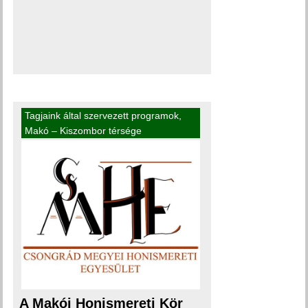
Tagjaink által szervezett programok
,
Makó – Kiszombor térsége
A Makói Honismereti Kör