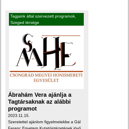
Tagjaink által szervezett programok
,
Szeged térsége
Ábrahám Vera ajánlja a
Tagtársaknak az alábbi
programot
2023.11.15.
Szeretettel ajánlom figyelmetekbe a Gál
Ferenc Egyetem Kutatóintézetének jövő