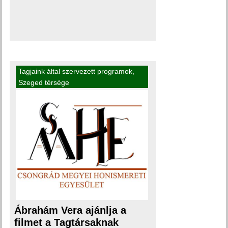
Tagjaink által szervezett programok
,
Szeged térsége
Ábrahám Vera ajánlja a
filmet a Tagtársaknak