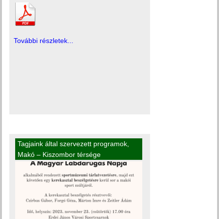
További részletek...
Tagjaink által szervezett programok
,
Makó – Kiszombor térsége