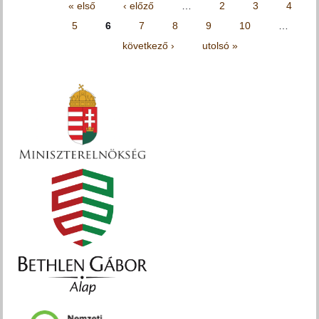
Oldalak
« első
‹ előző
…
2
3
4
5
6
7
8
9
10
…
következő ›
utolsó »