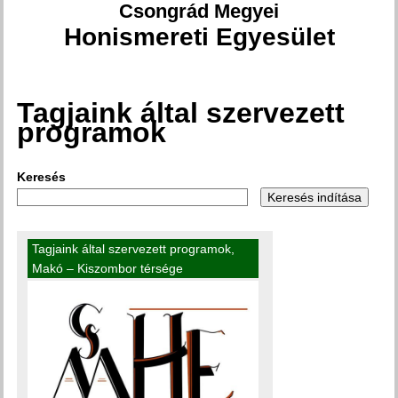
Csongrád Megyei
Honismereti Egyesület
Tagjaink által szervezett
Jelenlegi hely
programok
Keresés
Tagjaink által szervezett programok
,
Makó – Kiszombor térsége