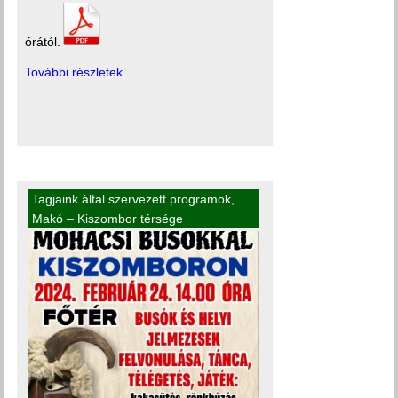
órától.
További részletek...
Tagjaink által szervezett programok
,
Makó – Kiszombor térsége