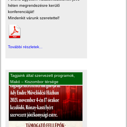
héten megrendezésre kerülő
konferenciáját!
Mindenkit várunk szeretettel!
További részletek...
Tagjaink által szervezett programok
,
Makó – Kiszombor térsége