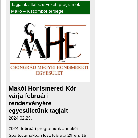
Tagjaink által szervezett programok
,
Makó – Kiszombor térsége
Makói Honismereti Kör
várja februári
rendezvényére
egyesületünk tagjait
2024.02.29.
2024. februári programunk a makói
Sportcsarnokban lesz február 29-én, 15