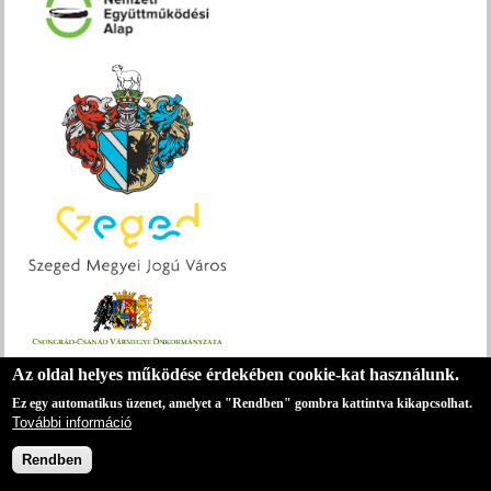
Az oldal helyes működése érdekében cookie-kat használunk.
Ez egy automatikus üzenet, amelyet a "Rendben" gombra kattintva kikapcsolhat.
Csongrád Megyei Honismereti Egyesület
További információ
6724 Szeged, Bálint Sándor utca 14.
E-mail:
info@csm-honismeret.hu
Web:
https://www.csm-honismeret.hu
Rendben
Adószám: 18457517-1-06