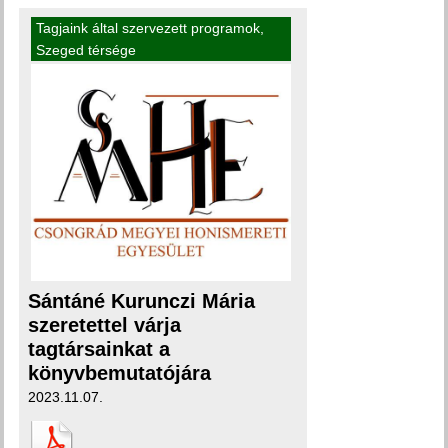
Tagjaink által szervezett programok
,
Szeged térsége
Sántáné Kurunczi Mária
szeretettel várja
tagtársainkat a
könyvbemutatójára
2023.11.07.