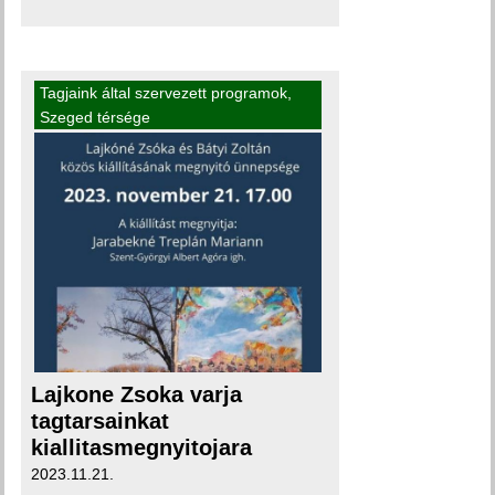
Tagjaink által szervezett programok
,
Szeged térsége
Lajkone Zsoka varja
tagtarsainkat
kiallitasmegnyitojara
2023.11.21.