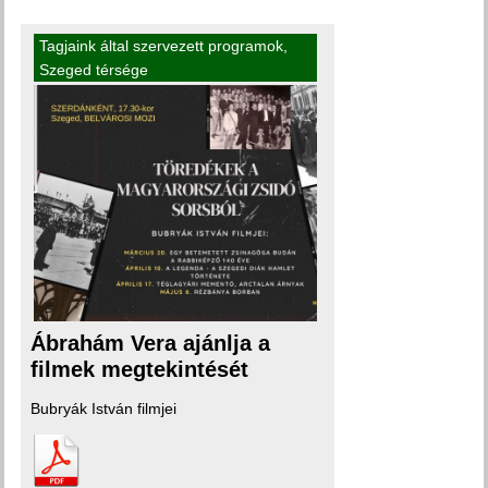
Tagjaink által szervezett programok
,
Szeged térsége
Ábrahám Vera ajánlja a
filmek megtekintését
Bubryák István filmjei