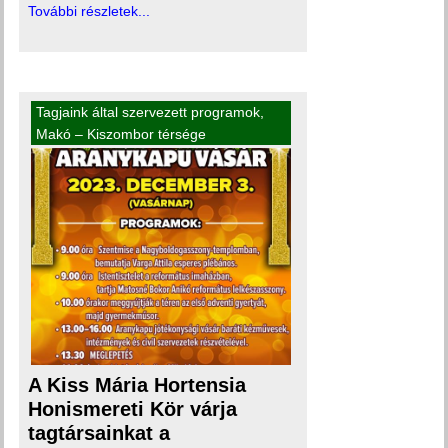
További részletek...
Tagjaink által szervezett programok
,
Makó – Kiszombor térsége
A Kiss Mária Hortensia
Honismereti Kör várja
tagtársainkat a