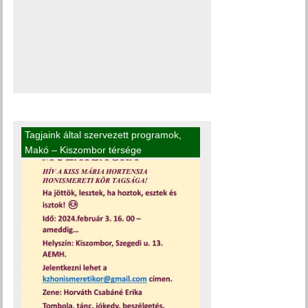
Tagjaink által szervezett programok
,
Makó – Kiszombor térsége